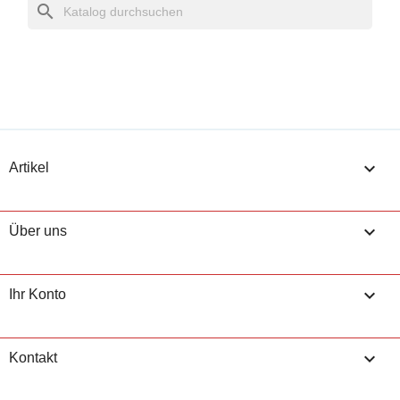
search

Artikel

Über uns

Ihr Konto
keyboard_arrow_down
Kontakt