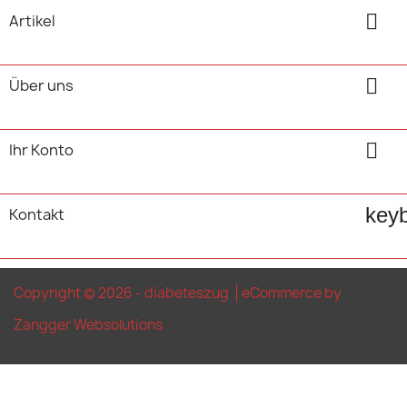

Artikel

Über uns

Ihr Konto
key
Kontakt
Copyright © 2026 - diabeteszug
eCommerce by
Zangger Websolutions