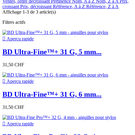
Ventes, ordre décroissant
Pertinence
Nom, A à Z
Nom, Z à A
Prix,
croissant
Prix, décroissant
Référence, A à Z
Référence, Z à A
Affichage 1-3 de 3 article(s)
Filtres actifs

Aperçu rapide
BD Ultra-Fine™+ 31 G, 5 mm...
31,50 CHF

Aperçu rapide
BD Ultra-Fine™+ 31 G, 6 mm...
31,50 CHF

Aperçu rapide