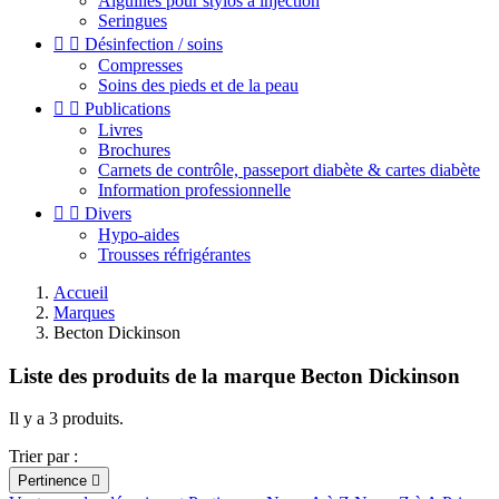
Aiguilles pour stylos à injection
Seringues


Désinfection / soins
Compresses
Soins des pieds et de la peau


Publications
Livres
Brochures
Carnets de contrôle, passeport diabète & cartes diabète
Information professionnelle


Divers
Hypo-aides
Trousses réfrigérantes
Accueil
Marques
Becton Dickinson
Liste des produits de la marque Becton Dickinson
Il y a 3 produits.
Trier par :
Pertinence
