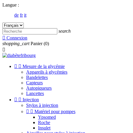
Langue :
de
fr
it
search

Connexion
shopping_cart
Panier
(0)



Mesure de la glycémie
Appareils à glycémies
Bandelettes
Capteurs
Autopiqueurs
Lancettes


Injection
Stylos à injection


Matériel pour pompes
Ypsomed
Roche
Insulet