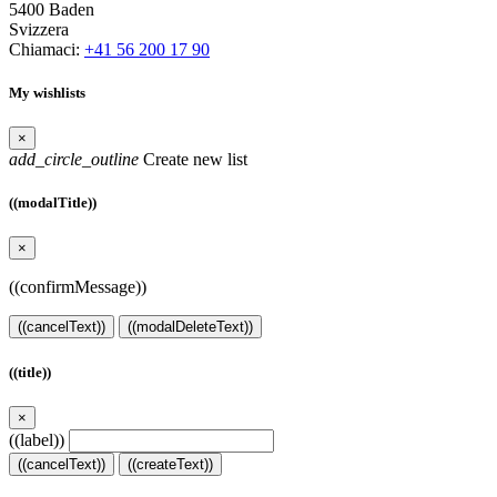
5400 Baden
Svizzera
Chiamaci:
+41 56 200 17 90
My wishlists
×
add_circle_outline
Create new list
((modalTitle))
×
((confirmMessage))
((cancelText))
((modalDeleteText))
((title))
×
((label))
((cancelText))
((createText))