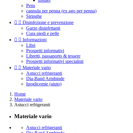
Insulet
Pens
cannula per penna (ex ago per penna)
Siringhe


Disinfezione e prevenzione
Garze disinfettanti
Cura piedi e pelle


Informazioni
Libri
Prospetti informativi
Libretti, passaporto & tessere
Prospetti informativi specialisti


Materiale vario
Astucci refrigeranti
Dia-Band Armbinde
Ipoglicemie (aiuto)
Home
Materiale vario
Astucci refrigeranti
Materiale vario
Astucci refrigeranti
Dia-Band Armbinde