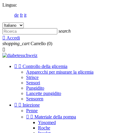
Lingua:
de
fr
it
search

Accedi
shopping_cart
Carrello
(0)



Controllo della glicemia
Apparecchi per misurare la glicemia
Strisce
Sensori
Pungidito
Lancette pungidito
Sensoren


Iniezione
Penne


Materiale della pompa
Ypsomed
Roche