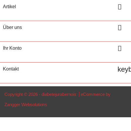

Artikel

Über uns

Ihr Konto
key
Kontakt
Copyright © 2026 - diabetejurabernois
eCommerce by
Zangger Websolutions