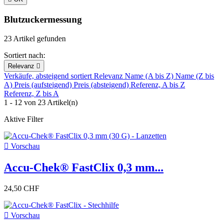
Blutzuckermessung
23 Artikel gefunden
Sortiert nach:
Relevanz

Verkäufe, absteigend sortiert
Relevanz
Name (A bis Z)
Name (Z bis
A)
Preis (aufsteigend)
Preis (absteigend)
Referenz, A bis Z
Referenz, Z bis A
1 - 12 von 23 Artikel(n)
Aktive Filter

Vorschau
Accu-Chek® FastClix 0,3 mm...
24,50 CHF

Vorschau