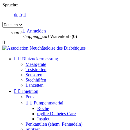
Sprache:
de
fr
it

Anmelden
search
shopping_cart
Warenkorb
(0)



Blutzuckermessung
Messgeräte
Teststreifen
Sensoren
Stechhilfen
Lanzetten


Injektion
Pens


Pumpenmaterial
Roche
mylife Diabetes Care
Insulet
Penkanülen (ehem. Pennadeln)
Spritzen