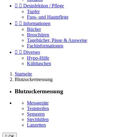


Desinfektion / Pflege
Tupfer
Fuss- und Hautpflege


Informationen
Bücher
Broschüren
Tagebücher, Pässe & Ausweise
Fachinformationen


Diverses
Hypo-Hilfe
Kühltaschen
Startseite
Blutzuckermessung
Blutzuckermessung
Messgeräte
Teststreifen
Sensoren
Stechhilfen
Lanzetten

OK