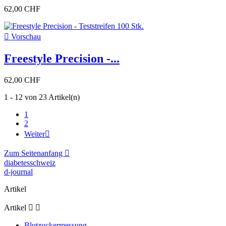
62,00 CHF

Vorschau
Freestyle Precision -...
62,00 CHF
1 - 12 von 23 Artikel(n)
1
2
Weiter

Zum Seitenanfang

diabetesschweiz
d-journal
Artikel
Artikel


Blutzuckermessung