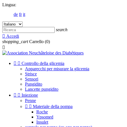
Lingua:
de
fr
it
search

Accedi
shopping_cart
Carrello
(0)



Controllo della glicemia
Apparecchi per misurare la glicemia
Strisce
Sensori
Pungidito
Lancette pungidito


Iniezione
Penne


Materiale della pompa
Roche
Ypsomed
Insulet