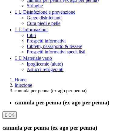
cannula per penna (ex ago per penna)
Siringhe


Disinfezione e prevenzione
Garze disinfettanti
Cura piedi e pelle


Informazioni
Libri
Prospetti informativi
Libretti, passaporto & tessere
Prospetti informativi specialisti


Materiale vario
Ipoglicemie (aiuto)
Astucci refrigeranti
Home
Iniezione
cannula per penna (ex ago per penna)
cannula per penna (ex ago per penna)

OK
cannula per penna (ex ago per penna)