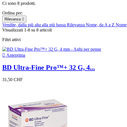
Ci sono 8 prodotti.
Ordina per:
Rilevanza

Vendite, dalla più alta alla più bassa
Rilevanza
Nome, da A a Z
Nome,
Visualizzati 1-8 su 8 articoli
Filtri attivi

Anteprima
BD Ultra-Fine Pro™+ 32 G, 4...
31,50 CHF