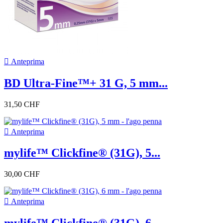

Anteprima
BD Ultra-Fine™+ 31 G, 5 mm...
31,50 CHF

Anteprima
mylife™ Clickfine® (31G), 5...
30,00 CHF

Anteprima