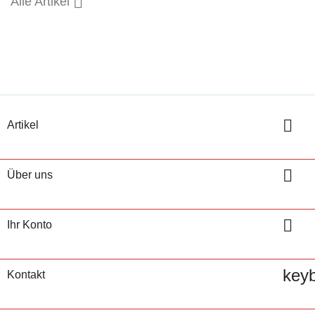

Alle Artikel

Artikel

Über uns

Ihr Konto
key
Kontakt