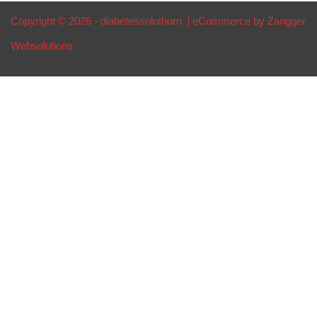
Copyright © 2026 - diabetessolothurn
eCommerce by Zangger
Websolutions