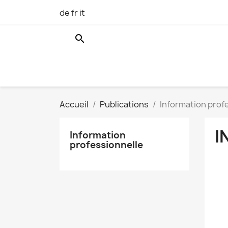
de
fr
it
search
Accueil
Publications
Information prof
I
Information
professionnelle