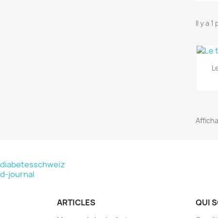
Il y a 1
L
Afficha
diabetesschweiz
d-journal
ARTICLES
QUI 