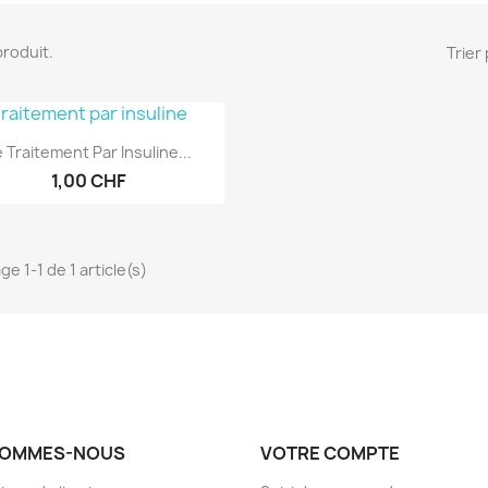
 produit.
Trier 
Aperçu rapide

e Traitement Par Insuline...
1,00 CHF
ge 1-1 de 1 article(s)
SOMMES-NOUS
VOTRE COMPTE