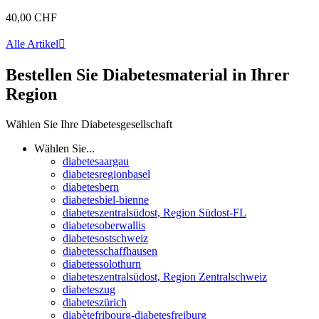
40,00 CHF
Alle Artikel

Bestellen Sie Diabetesmaterial in Ihrer
Region
Wählen Sie Ihre Diabetesgesellschaft
Wählen Sie...
diabetesaargau
diabetesregionbasel
diabetesbern
diabetesbiel-bienne
diabeteszentralsüdost, Region Südost-FL
diabetesoberwallis
diabetesostschweiz
diabetesschaffhausen
diabetessolothurn
diabeteszentralsüdost, Region Zentralschweiz
diabeteszug
diabeteszürich
diabètefribourg-diabetesfreiburg