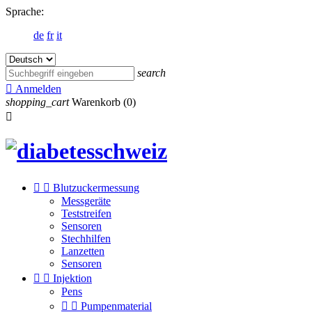
Sprache:
de
fr
it
search

Anmelden
shopping_cart
Warenkorb
(0)



Blutzuckermessung
Messgeräte
Teststreifen
Sensoren
Stechhilfen
Lanzetten
Sensoren


Injektion
Pens


Pumpenmaterial