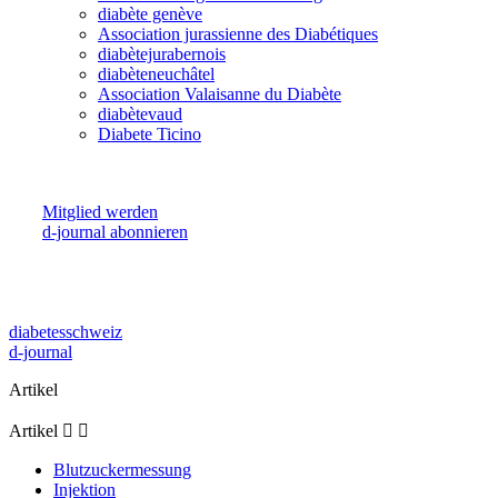
diabète genève
Association jurassienne des Diabétiques
diabètejurabernois
diabèteneuchâtel
Association Valaisanne du Diabète
diabètevaud
Diabete Ticino
Mitglied werden
d-journal abonnieren
diabetesschweiz
d-journal
Artikel
Artikel


Blutzuckermessung
Injektion