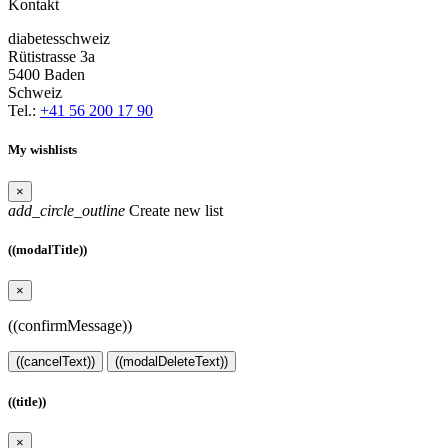
Kontakt
diabetesschweiz
Rütistrasse 3a
5400 Baden
Schweiz
Tel.:
+41 56 200 17 90
My wishlists
×
add_circle_outline
Create new list
((modalTitle))
×
((confirmMessage))
((cancelText))
((modalDeleteText))
((title))
×