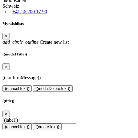
5400 Baden
Schweiz
Tel.:
+41 56 200 17 90
My wishlists
×
add_circle_outline
Create new list
((modalTitle))
×
((confirmMessage))
((cancelText))
((modalDeleteText))
((title))
×
((label))
((cancelText))
((createText))