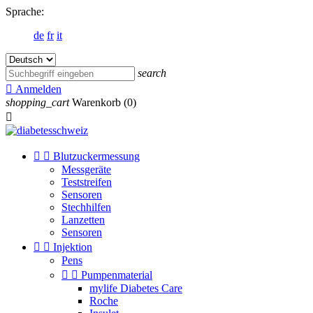
Sprache:
de
fr
it
search

Anmelden
shopping_cart
Warenkorb
(0)



Blutzuckermessung
Messgeräte
Teststreifen
Sensoren
Stechhilfen
Lanzetten
Sensoren


Injektion
Pens


Pumpenmaterial
mylife Diabetes Care
Roche