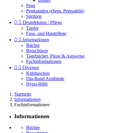
Insulet
Pens
Penkanülen (ehem. Pennadeln)
Spritzen


Desinfektion / Pflege
Tupfer
Fuss- und Hautpflege


Informationen
Bücher
Broschüren
Tagebücher, Pässe & Ausweise
Fachinformationen


Diverses
Kühltaschen
Dia-Band Armbinde
Hypo-Hilfe
Startseite
Informationen
Fachinformationen
Informationen
Bücher
Broschüren