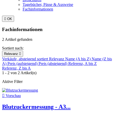
Tagebücher, Pässe & Ausweise
Fachinformationen

OK
Fachinformationen
2 Artikel gefunden
Sortiert nach:
Relevanz

Verkäufe, absteigend sortiert
Relevanz
Name (A bis Z)
Name (Z bis
A)
Preis (aufsteigend)
Preis (absteigend)
Referenz, A bis Z
Referenz, Z bis A
1 - 2 von 2 Artikel(n)
Aktive Filter

Vorschau
Blutzuckermessung - A3...