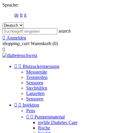
Sprache:
de
fr
it
search

Anmelden
shopping_cart
Warenkorb
(0)



Blutzuckermessung
Messgeräte
Teststreifen
Sensoren
Stechhilfen
Lanzetten
Sensoren


Injektion
Pens


Pumpenmaterial
mylife Diabetes Care
Roche