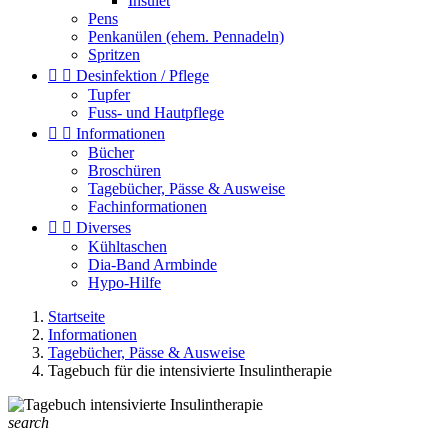
Insulet
Pens
Penkanülen (ehem. Pennadeln)
Spritzen


Desinfektion / Pflege
Tupfer
Fuss- und Hautpflege


Informationen
Bücher
Broschüren
Tagebücher, Pässe & Ausweise
Fachinformationen


Diverses
Kühltaschen
Dia-Band Armbinde
Hypo-Hilfe
Startseite
Informationen
Tagebücher, Pässe & Ausweise
Tagebuch für die intensivierte Insulintherapie
search