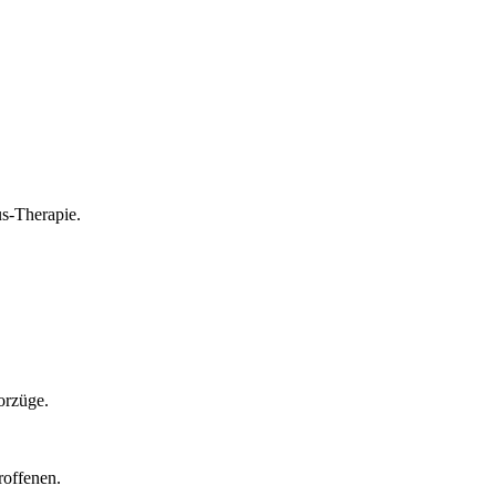
us-Therapie.
orzüge.
roffenen.