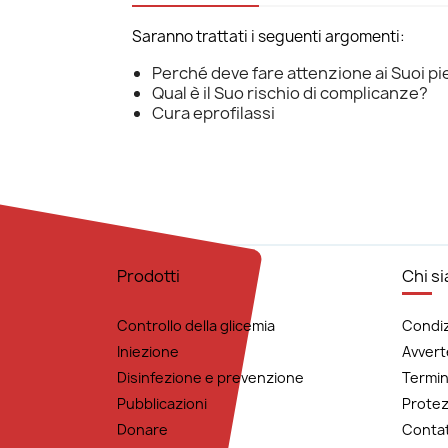
Saranno trattati i seguenti argomenti:
Perché deve fare attenzione ai Suoi pi
Qual è il Suo rischio di complicanze?
Cura eprofilassi
Prodotti
Chi s
Controllo della glicemia
Condiz
Iniezione
Avvert
Disinfezione e prevenzione
Termin
Pubblicazioni
Protez
Donare
Contat