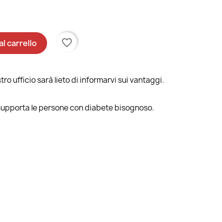
favorite_border
al carrello
ro ufficio sarà lieto di informarvi sui vantaggi.
supporta le persone con diabete bisognoso.