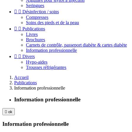
Aiguilles pour stylos à injection
Seringues


Désinfection / soins
Compresses
Soins des pieds et de la peau


Publications
Livres
Brochures
Carnets de contrôle, passeport diabète & cartes diabète
Information professionnelle


Divers
Hypo-aides
Trousses réfrigérantes
Accueil
Publications
Information professionnelle
Information professionnelle

ok
Information professionnelle