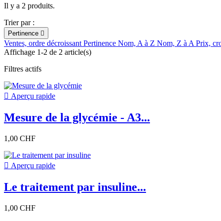
Il y a 2 produits.
Trier par :
Pertinence

Ventes, ordre décroissant
Pertinence
Nom, A à Z
Nom, Z à A
Prix, cr
Affichage 1-2 de 2 article(s)
Filtres actifs

Aperçu rapide
Mesure de la glycémie - A3...
1,00 CHF

Aperçu rapide
Le traitement par insuline...
1,00 CHF