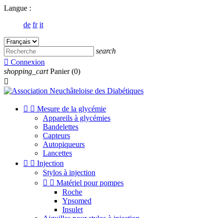
Langue :
de
fr
it
search

Connexion
shopping_cart
Panier
(0)



Mesure de la glycémie
Appareils à glycémies
Bandelettes
Capteurs
Autopiqueurs
Lancettes


Injection
Stylos à injection


Matériel pour pompes
Roche
Ypsomed
Insulet