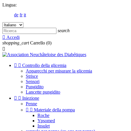
Lingua:
de
fr
it
search

Accedi
shopping_cart
Carrello
(0)



Controllo della glicemia
Apparecchi per misurare la glicemia
Strisce
Sensori
Pungidito
Lancette pungidito


Iniezione
Penne


Materiale della pompa
Roche
Ypsomed
Insulet