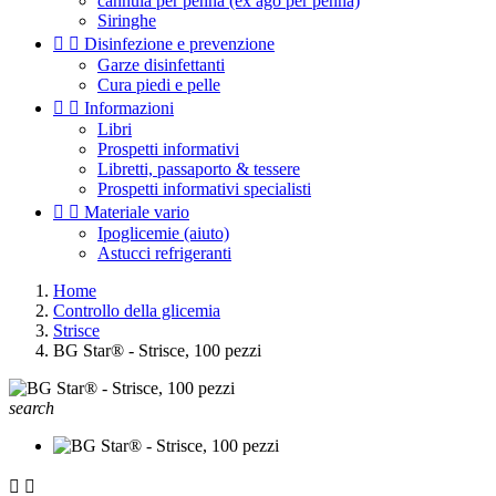
cannula per penna (ex ago per penna)
Siringhe


Disinfezione e prevenzione
Garze disinfettanti
Cura piedi e pelle


Informazioni
Libri
Prospetti informativi
Libretti, passaporto & tessere
Prospetti informativi specialisti


Materiale vario
Ipoglicemie (aiuto)
Astucci refrigeranti
Home
Controllo della glicemia
Strisce
BG Star® - Strisce, 100 pezzi
search

