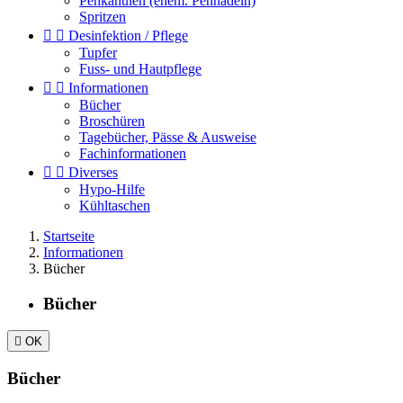
Penkanülen (ehem. Pennadeln)
Spritzen


Desinfektion / Pflege
Tupfer
Fuss- und Hautpflege


Informationen
Bücher
Broschüren
Tagebücher, Pässe & Ausweise
Fachinformationen


Diverses
Hypo-Hilfe
Kühltaschen
Startseite
Informationen
Bücher
Bücher

OK
Bücher