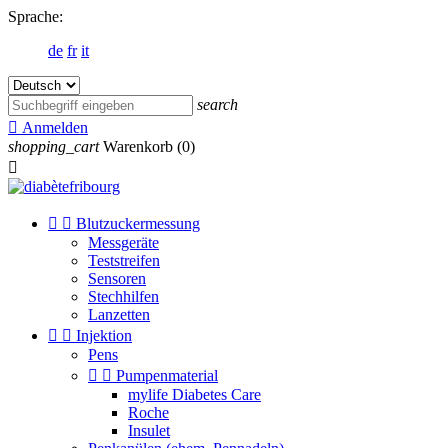
Sprache:
de
fr
it
search

Anmelden
shopping_cart
Warenkorb
(0)



Blutzuckermessung
Messgeräte
Teststreifen
Sensoren
Stechhilfen
Lanzetten


Injektion
Pens


Pumpenmaterial
mylife Diabetes Care
Roche
Insulet