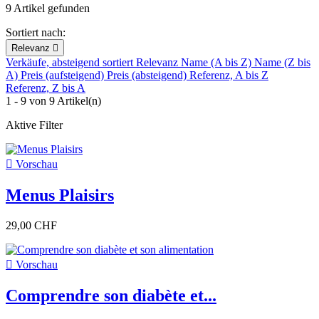
9 Artikel gefunden
Sortiert nach:
Relevanz

Verkäufe, absteigend sortiert
Relevanz
Name (A bis Z)
Name (Z bis
A)
Preis (aufsteigend)
Preis (absteigend)
Referenz, A bis Z
Referenz, Z bis A
1 - 9 von 9 Artikel(n)
Aktive Filter

Vorschau
Menus Plaisirs
29,00 CHF

Vorschau
Comprendre son diabète et...