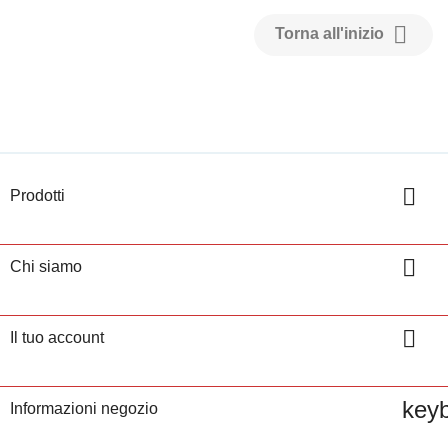

Torna all'inizio

Prodotti

Chi siamo

Il tuo account
key
Informazioni negozio