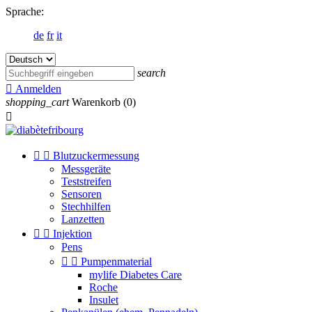
Sprache:
de
fr
it
search

Anmelden
shopping_cart
Warenkorb
(0)



Blutzuckermessung
Messgeräte
Teststreifen
Sensoren
Stechhilfen
Lanzetten


Injektion
Pens


Pumpenmaterial
mylife Diabetes Care
Roche
Insulet