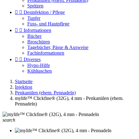
Penkanülen (ehem. Pennadeln)
Spritzen


Desinfektion / Pflege
Tupfer
Fuss- und Hautpflege


Informationen
Bücher
Broschüren
Tagebücher, Pässe & Ausweise
Fachinformationen


Diverses
Hypo-Hilfe
Kühltaschen
Startseite
Injektion
Penkanülen (ehem. Pennadeln)
mylife™ Clickfine® (32G), 4 mm - Penkanülen (ehem.
Pennadeln)
search